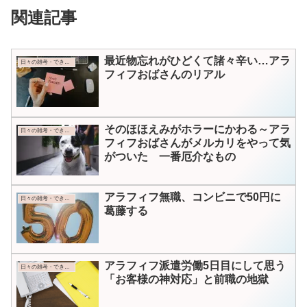
関連記事
最近物忘れがひどくて諸々辛い…アラ
日々の雑考・できごと
フィフおばさんのリアル
そのほほえみがホラーにかわる～アラ
日々の雑考・できごと
フィフおばさんがメルカリをやって気
がついた 一番厄介なもの
アラフィフ無職、コンビニで50円に
日々の雑考・できごと
葛藤する
アラフィフ派遣労働5日目にして思う
日々の雑考・できごと
「お客様の神対応」と前職の地獄