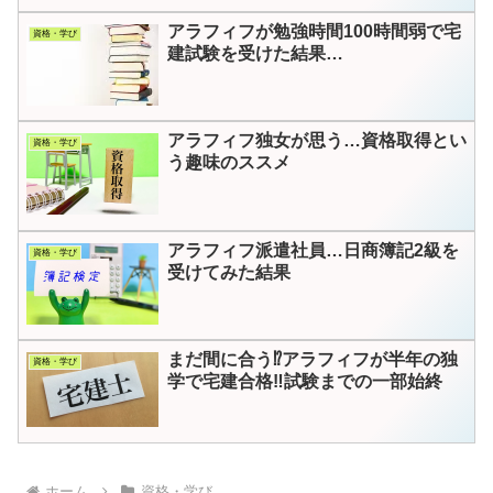
アラフィフが勉強時間100時間弱で宅
資格・学び
建試験を受けた結果…
アラフィフ独女が思う…資格取得とい
資格・学び
う趣味のススメ
アラフィフ派遣社員…日商簿記2級を
資格・学び
受けてみた結果
まだ間に合う⁉アラフィフが半年の独
資格・学び
学で宅建合格‼試験までの一部始終
ホーム
資格・学び