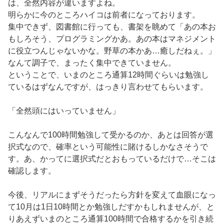
は、全然内容が違いますよね。
明らかに今のところハイコは前者になっております。
集中できず、図書館に行っても、書架を眺めて「あの本お
もしろそう、プログラミングかあ。あの本はマネジメント
に役立つんじゃないかな。野草の本かあ…癒しだねぇ。」
なんて調子で、まったく集中できていません。
ということで、いまのところ通算12時間ぐらいは勉強し
ているはずなんですが、はっきり言わせてもらいます。
「全然頭にはいっていません」
こんなんで100時間勉強して受かるのか、あとは回答が選
択式なので、確率という可能性に賭けるしかなさそうで
す。あ、かってに選択式だとおもっているだけで…そこは
確認します。
今後、リアルにまずそうだったら方針を変えて血眼になっ
て10月は1日10時間とか勉強しだすかもしれませんが、と
りあえずいまのところ通算100時間で合格するかを引き続