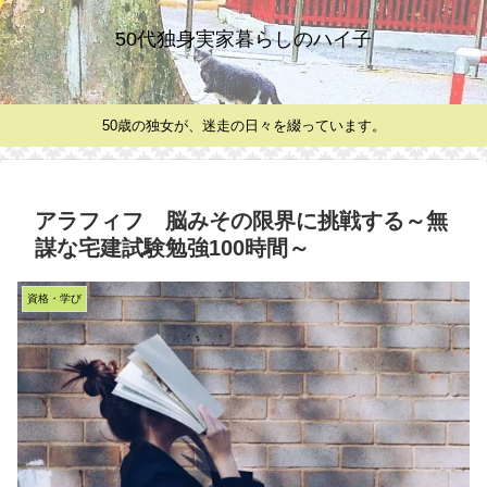
50代独身実家暮らしのハイ子
50歳の独女が、迷走の日々を綴っています。
アラフィフ 脳みその限界に挑戦する～無
謀な宅建試験勉強100時間～
資格・学び