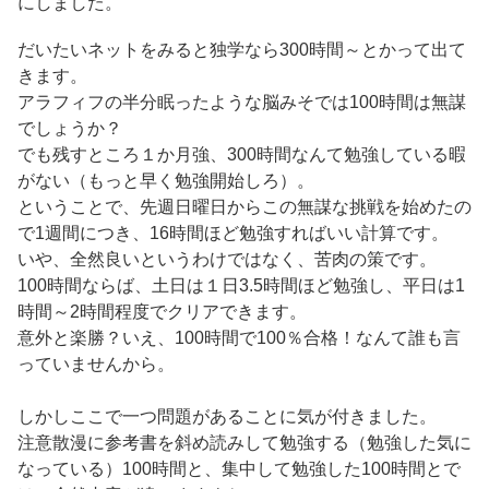
にしました。
だいたいネットをみると独学なら300時間～とかって出て
きます。
アラフィフの半分眠ったような脳みそでは100時間は無謀
でしょうか？
でも残すところ１か月強、300時間なんて勉強している暇
がない（もっと早く勉強開始しろ）。
ということで、先週日曜日からこの無謀な挑戦を始めたの
で1週間につき、16時間ほど勉強すればいい計算です。
いや、全然良いというわけではなく、苦肉の策です。
100時間ならば、土日は１日3.5時間ほど勉強し、平日は1
時間～2時間程度でクリアできます。
意外と楽勝？いえ、100時間で100％合格！なんて誰も言
っていませんから。
しかしここで一つ問題があることに気が付きました。
注意散漫に参考書を斜め読みして勉強する（勉強した気に
なっている）100時間と、集中して勉強した100時間とで