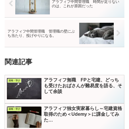
アラフィフ中間管理職 時間が足りない
のは、これが原因だった
アラフィフ中間管理職 管理職の壁にぶ
ち当たり、投げやりになる。
関連記事
アラフィフ無職 FPと宅建、どっち
資格・学び
も受けたおばさんが難易度を語る、そ
して余談
アラフィフ独女実家暮らし～宅建資格
資格・学び
取得のため＜Udemy＞に課金してみ
た…