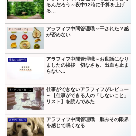
るんだろう～夜中12時に予算を上げ
る…
アラフィフ中間管理職～干された？感
日々の雑考・できごと
が否めない
アラフィフ中間管理職～お世話になり
過去の社畜時代
ましたの挨拶 切なさも、出血も止ま
らない…
仕事ができないアラフィフがレビュー
本・テレビ・食 レビュー
～【仕事ができる人の「しないこと」
リスト】を読んでみた
アラフィフ中間管理職 脳みその限界
過去の社畜時代
を感じて眠くなる