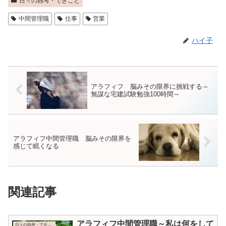
日々の雑考・できごと
中間管理職
仕事
営業
ハイ子
アラフィフ 脳みその限界に挑戦する～
無謀な宅建試験勉強100時間～
アラフィフ中間管理職 脳みその限界を
感じて眠くなる
関連記事
アラフィフ中間管理職～私は何をして
日々の雑考・できごと