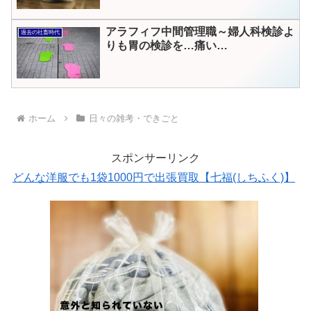
アラフィフ中間管理職～婦人科検診よ
過去の社畜時代
りも胃の検診を…痛い…
ホーム
日々の雑考・できごと
スポンサーリンク
どんな洋服でも1袋1000円で出張買取【七福(しちふく)】