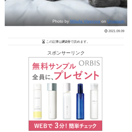
Photo by
Milada Vigerova
on
Unsplash
2021.09.09
この記事は
約2分
で読めます。
スポンサーリンク