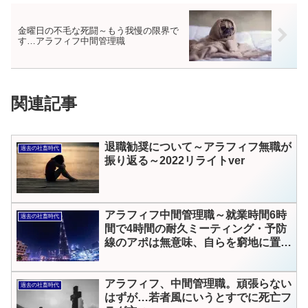
金曜日の不毛な死闘～もう我慢の限界で
す…アラフィフ中間管理職
関連記事
退職勧奨について～アラフィフ無職が
過去の社畜時代
振り返る～2022リライトver
アラフィフ中間管理職～就業時間6時
過去の社畜時代
間で4時間の耐久ミーティング・予防
線のアポは無意味、自らを窮地に置く
結果
アラフィフ、中間管理職。頑張らない
過去の社畜時代
はずが…若者風にいうとすでに死亡フ