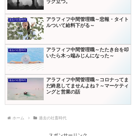
ラグ立つ。
アラフィフ中間管理職～悲報・タイト
過去の社畜時代
ルついて給料下がる～
アラフィフ中間管理職～たたき台を叩
過去の社畜時代
いたら木っ端みじんになった～
アラフィフ中間管理職～コロナってま
過去の社畜時代
だ終息してませんよね？～マーケティ
ングと営業の話
ホーム
過去の社畜時代
スポンサーリンク