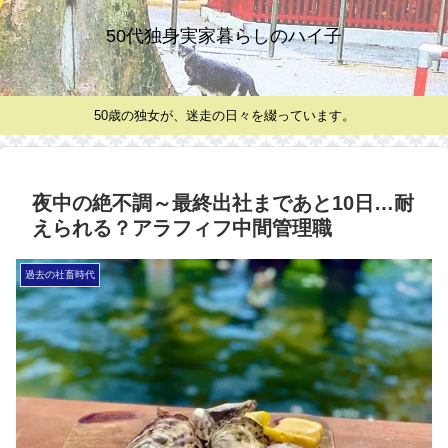
50代独身実家暮らしのハイ子
50歳の独女が、迷走の日々を綴っています。
夜中の絶不調～最終出社まであと10日…耐
えられる？アラフィフ中間管理職
過去の社畜時代