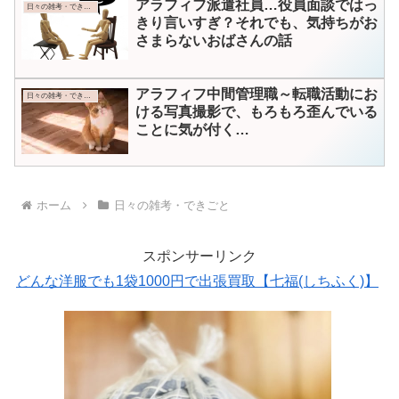
アラフィフ派遣社員…役員面談ではっ
日々の雑考・できごと
きり言いすぎ？それでも、気持ちがお
さまらないおばさんの話
アラフィフ中間管理職～転職活動にお
日々の雑考・できごと
ける写真撮影で、もろもろ歪んでいる
ことに気が付く…
ホーム
日々の雑考・できごと
スポンサーリンク
どんな洋服でも1袋1000円で出張買取【七福(しちふく)】