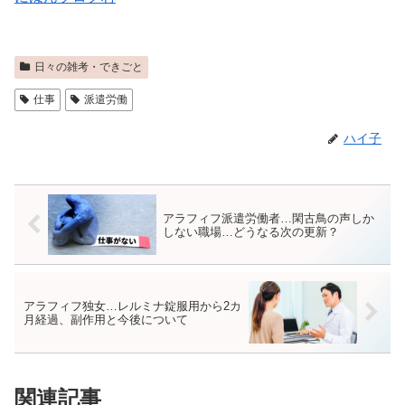
日々の雑考・できごと
仕事
派遣労働
ハイ子
アラフィフ派遣労働者…閑古鳥の声しか
しない職場…どうなる次の更新？
アラフィフ独女…レルミナ錠服用から2カ
月経過、副作用と今後について
関連記事