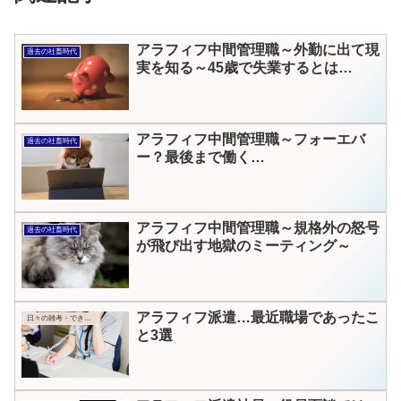
アラフィフ中間管理職～外勤に出て現
過去の社畜時代
実を知る～45歳で失業するとは…
アラフィフ中間管理職～フォーエバ
過去の社畜時代
ー？最後まで働く…
アラフィフ中間管理職～規格外の怒号
過去の社畜時代
が飛び出す地獄のミーティング～
アラフィフ派遣…最近職場であったこ
日々の雑考・できごと
と3選