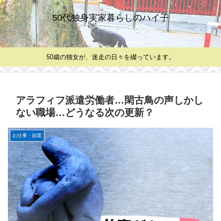
50代独身実家暮らしのハイ子
50歳の独女が、迷走の日々を綴っています。
アラフィフ派遣労働者…閑古鳥の声しかし
ない職場…どうなる次の更新？
お仕事・副業