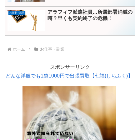
アラフィフ派遣社員…所属部署消滅の
お仕事・副業
噂？早くも契約終了の危機！
ホーム
お仕事・副業
スポンサーリンク
どんな洋服でも1袋1000円で出張買取【七福(しちふく)】