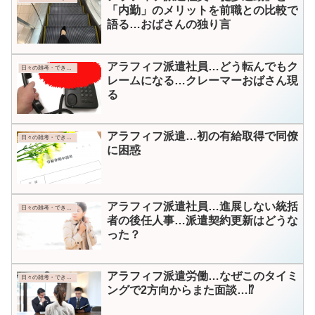
「内勤」のメリットを前職との比較で
語る…おばさんの独り言
アラフィフ派遣社員…どう転んでもク
日々の雑考・できごと
レームになる…クレーマーおばさん現
る
アラフィフ派遣…初の有給取得で同僚
日々の雑考・できごと
に困惑
アラフィフ派遣社員…進展しない統括
日々の雑考・できごと
者の後任人事…派遣契約更新はどうな
った？
アラフィフ派遣労働…なぜこのタイミ
日々の雑考・できごと
ングで2方向からまた面談…⁉