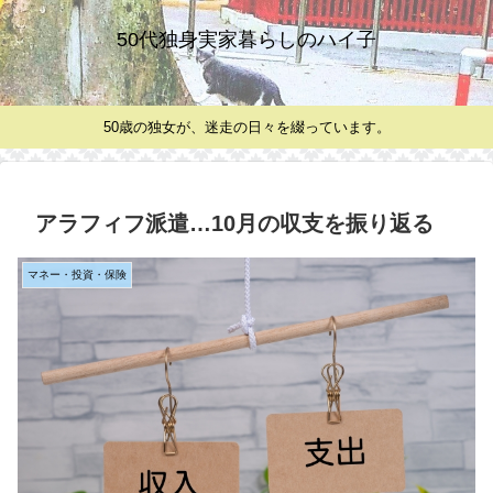
50代独身実家暮らしのハイ子
50歳の独女が、迷走の日々を綴っています。
アラフィフ派遣…10月の収支を振り返る
マネー・投資・保険