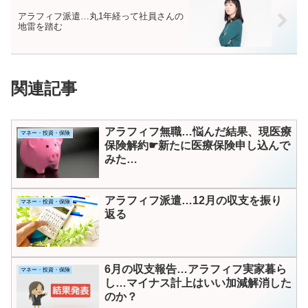
アラフィフ派遣…丸1年経って社員さんの
地雷を踏む
関連記事
アラフィフ無職…悩んだ結果、現医療
マネー・投資・保険
保険解約☛新たに医療保険申し込んで
みた…
アラフィフ派遣…12月の収支を振り
マネー・投資・保険
返る
6月の収支報告…アラフィフ実家暮ら
マネー・投資・保険
し…マイナス計上はいい加減解消した
のか？