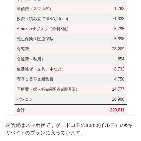
通信費（スマホ代）
1,763
投資（積み立てNISA,iDeco)
71,333
Amazonサブスク（飲料3種）
5,795
死亡保険＆医療保険
3,698
交際費
28,209
交通費（私用）
854
生活雑貨（文具、本など）
8,732
理容＆美容＆服飾費
4,750
医療費（婦人科&歯医者&頭痛薬）
14,777
パソコン
20,900
合計
220,811
通信費はスマホ代ですが、ドコモのirumo(イルモ）の6ギ
ガバイトのプランに入っています。