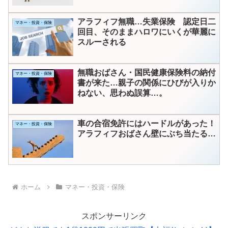
アラフィフ無職…失業保険 認定日二
マネー・投資・保険
回目、そのままハロワにいくが華麗に
スルーされる
無職おばさん・国民健康保険料の納付
マネー・投資・保険
書が来た…親子の関係にひびが入りか
ねない、思わぬ誤算…。
車の合宿免許にはハードルがあった！
マネー・投資・保険
アラフィフおばさん壁にぶち当たる…
ホーム
マネー・投資・保険
スポンサーリンク