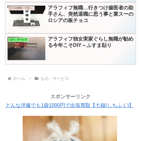
アラフィフ無職…行きつけ歯医者の助
日々の雑考・できごと
手さん、突然退職に思う事と業スーの
ロシアの板チョコ
アラフィフ独女実家ぐらし無職が勧め
もの・サービス
る今年こそDIY～ふすま貼り
ホーム
もの・サービス
スポンサーリンク
どんな洋服でも1袋1000円で出張買取【七福(しちふく)】