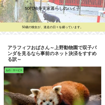
50代独身実家暮らしのハイ子
50歳の独女が、迷走の日々を綴っています。
アラフィフおばさん～上野動物園で双子パ
ンダを見るなら事前のネット決済をすすめ
る訳～
もの・サービス