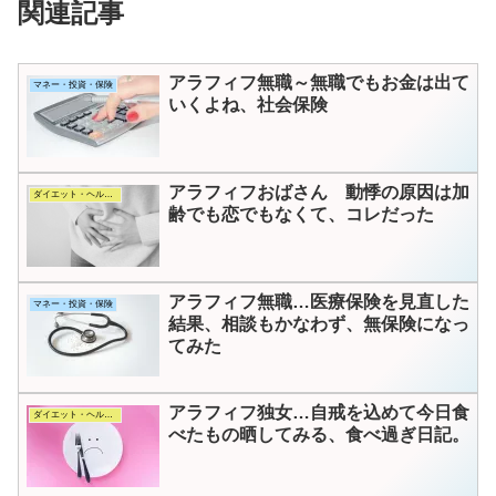
関連記事
アラフィフ無職～無職でもお金は出て
マネー・投資・保険
いくよね、社会保険
アラフィフおばさん 動悸の原因は加
ダイエット・ヘルス・コスメ
齢でも恋でもなくて、コレだった
アラフィフ無職…医療保険を見直した
マネー・投資・保険
結果、相談もかなわず、無保険になっ
てみた
アラフィフ独女…自戒を込めて今日食
ダイエット・ヘルス・コスメ
べたもの晒してみる、食べ過ぎ日記。