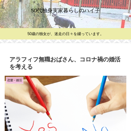
50代独身実家暮らしのハイ子
50歳の独女が、迷走の日々を綴っています。
アラフィフ無職おばさん、コロナ禍の婚活
を考える
恋愛・婚活