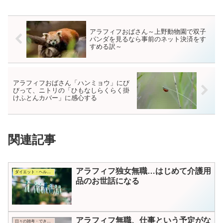
アラフィフおばさん～上野動物園で双子
パンダを見るなら事前のネット決済をす
すめる訳～
アラフィフおばさん「ハンミョウ」にび
びって、ニトリの「ひもなしらくらく掛
けふとんカバー」に感心する
関連記事
アラフィフ独女無職…はじめて介護用
ダイエット・ヘルス・コスメ
品のお世話になる
アラフィフ無職、仕事という予定がな
日々の雑考・できごと