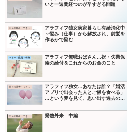
いと一週間経つのが早すぎる問題
アラフィフ独女実家暮らし有給消化中
日々の雑考・できごと
～悩み（仕事）から解放され、前髪を
作るかで悩む…
アラフィフ無職おばさん…祝・失業保
マネー・投資・保険
険の給付＆これからのお金のこと
アラフィフ独女…あなたは誰？「婚活
日々の雑考・できごと
アプリで出会った人とご飯を食べる」
…という夢を見て、思い出す過去の恋
活
発熱外来 中編
日々の雑考・できごと