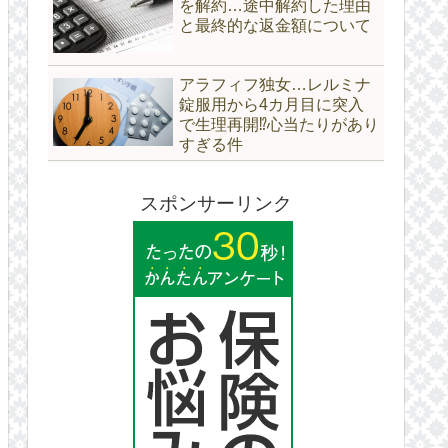
を解約…途中解約した理由
と最終的な返金額について
アラフィフ独女…レルミナ
錠服用から4カ月目に突入
で生理再開⁉心当たりがあり
すぎる件
スポンサーリンク