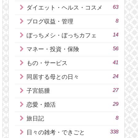
63
ダイエット・ヘルス・コスメ
8
ブログ収益・管理
14
ぼっちメシ・ぼっちカフェ
56
マネー・投資・保険
41
もの・サービス
24
同居する母との日々
27
子宮筋腫
29
恋愛・婚活
8
旅日記
338
日々の雑考・できごと