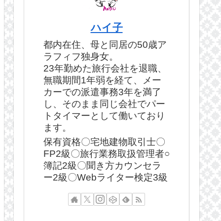
ハイ子
都内在住、母と同居の50歳ア
ラフィフ独身女。
23年勤めた旅行会社を退職、
無職期間1年弱を経て、メー
カーでの派遣事務3年を満了
し、そのまま同じ会社でパー
トタイマーとして働いており
ます。
保有資格〇宅地建物取引士〇
FP2級〇旅行業務取扱管理者○
簿記2級〇聞き方カウンセラ
ー2級〇Webライター検定3級