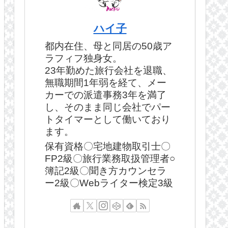
ハイ子
都内在住、母と同居の50歳ア
ラフィフ独身女。
23年勤めた旅行会社を退職、
無職期間1年弱を経て、メー
カーでの派遣事務3年を満了
し、そのまま同じ会社でパー
トタイマーとして働いており
ます。
保有資格〇宅地建物取引士〇
FP2級〇旅行業務取扱管理者○
簿記2級〇聞き方カウンセラ
ー2級〇Webライター検定3級