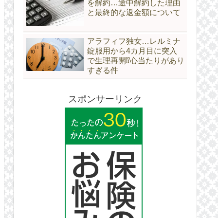
を解約…途中解約した理由
と最終的な返金額について
アラフィフ独女…レルミナ
錠服用から4カ月目に突入
で生理再開⁉心当たりがあり
すぎる件
スポンサーリンク