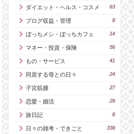
63
ダイエット・ヘルス・コスメ
8
ブログ収益・管理
14
ぼっちメシ・ぼっちカフェ
56
マネー・投資・保険
41
もの・サービス
24
同居する母との日々
27
子宮筋腫
29
恋愛・婚活
8
旅日記
338
日々の雑考・できごと