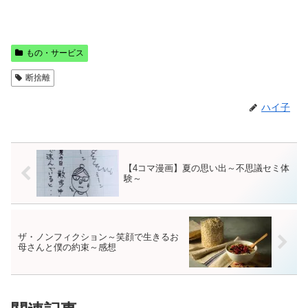
もの・サービス
断捨離
ハイ子
【4コマ漫画】夏の思い出～不思議セミ体
験～
ザ・ノンフィクション～笑顔で生きるお
母さんと僕の約束～感想