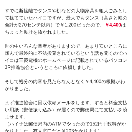
すでに断捨離でタンスや机などの大物家具を粗大ごみとし
て捨てていたハイコですが、最大でもタンス（高さと幅の
合計が270センチ以内）で￥1,200だったので、
￥4,400
は
ちょっと度肝を抜かれました。
世の中いろんな業者がありますので、あまり安いところに
頼んで最終的に不法投棄されているという話も聞くのでハ
イコは三菱電機のホームページに記載されているパソコン
3R推進協会というところに依頼しました。
そして処分の内容を見たらなんとなく￥4,400の根拠がわ
かりました。
まず推進協会に回収依頼メールをします。すると料金支払
い用紙（郵便振り込み）が届くので郵便局にて支払いを済
ませます。
（ハイ子は郵便局内のATMでやったので152円手数料がか
かりました、有人窓口だと￥203かかります）。