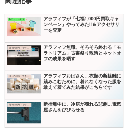
関連記事
アラフィフが「七福1,000円買取キャ
もの・サービス
ンペーン」やってみた‼＆アクセサリ
ーを査定
アラフィフ無職、そろそろ終わる「モ
日々の雑考・できごと
ラトリアム」古書祭り散策とネットオ
フの成果を晒す
アラフィフおばさん…衣類の断捨離に
日々の雑考・できごと
踏みこむために、着れなくなった服を
敢えて着てみた結果がこちらです
断捨離中に、冷房が壊れる悲劇…電気
日々の雑考・できごと
屋さんをびびらせる