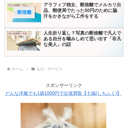
アラフィフ独女、断捨離でメルカリ出
日々の雑考・できごと
品、郵便局でたった50円のために脇
汗をかきながら工作をする
人生折り返し？写真の断捨離で凡人で
日々の雑考・できごと
ある自分を噛みしめて思い出す「非凡
な美人」の話
ホーム
もの・サービス
スポンサーリンク
どんな洋服でも1袋1000円で出張買取【七福(しちふく)】