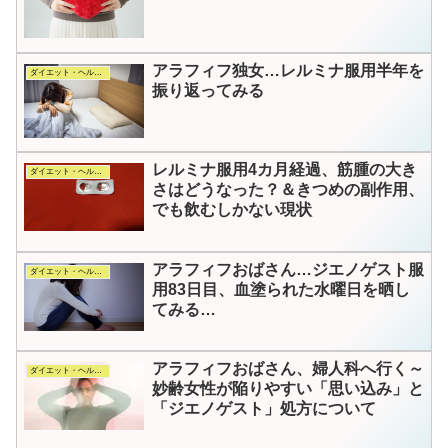
アラフィフ独女…レルミナ服用半年を
ダイエット・ヘルス・コスメ
振り返ってみる
レルミナ服用4カ月経過、筋腫の大き
ダイエット・ヘルス・コスメ
さはどうなった？＆きつめの副作用、
でも飲むしかない現状
アラフィフおばさん…ジエノゲスト服
ダイエット・ヘルス・コスメ
用83日目、血塗られた水曜日を晒し
てみる…
アラフィフおばさん、婦人科へ行く～
ダイエット・ヘルス・コスメ
妙齢女性が陥りやすい「思い込み」と
「ジエノゲスト」処方について