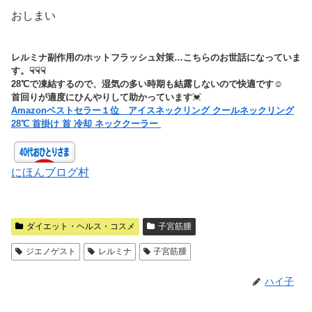
おしまい
レルミナ副作用のホットフラッシュ対策…こちらのお世話になっていま
す。☟☟☟
28℃で凍結するので、湿気の多い時期も結露しないので快適です
☺
首回りが適度にひんやりして助かってい
ま
す
💓
Amazonベストセラー１位 アイスネックリング クールネックリング
28℃ 首掛け 首 冷却 ネッククーラー
にほんブログ村
ダイエット・ヘルス・コスメ
子宮筋腫
ジエノゲスト
レルミナ
子宮筋腫
ハイ子