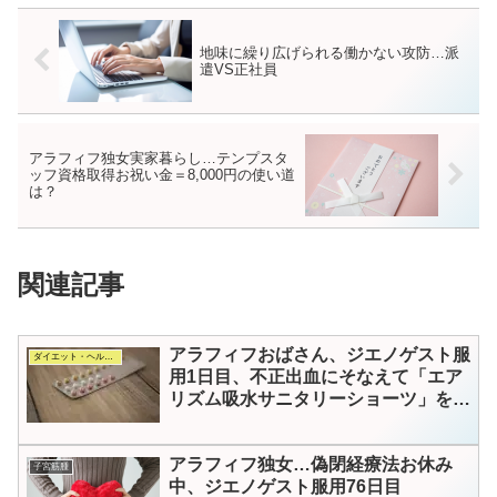
地味に繰り広げられる働かない攻防…派
遣VS正社員
アラフィフ独女実家暮らし…テンプスタ
ッフ資格取得お祝い金＝8,000円の使い道
は？
関連記事
アラフィフおばさん、ジエノゲスト服
ダイエット・ヘルス・コスメ
用1日目、不正出血にそなえて「エア
リズム吸水サニタリーショーツ」を使
ってみた
アラフィフ独女…偽閉経療法お休み
子宮筋腫
中、ジエノゲスト服用76日目