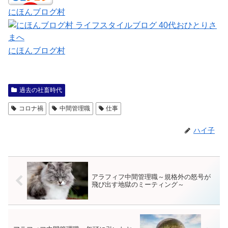
にほんブログ村
にほんブログ村
過去の社畜時代
コロナ禍
中間管理職
仕事
ハイ子
アラフィフ中間管理職～規格外の怒号が
飛び出す地獄のミーティング～