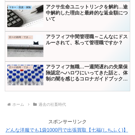
アクサ生命ユニットリンクを解約…途
マネー・投資・保険
中解約した理由と最終的な返金額につ
いて
アラフィフ中間管理職～こんなにドス
日々の雑考・できごと
ルーされて、私って管理職ですか？
アラフィフ無職…一週間遅れの失業保
日々の雑考・できごと
険認定へハロワにいってきた話と、体
制の闇を感じるコロナガイドブックの
話と母の話
ホーム
過去の社畜時代
スポンサーリンク
どんな洋服でも1袋1000円で出張買取【七福(しちふく)】