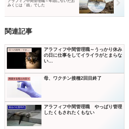
アラフィフ中間管理職～年頭に引いたお
みくじは「凶」でした
関連記事
アラフィフ中間管理職～うっかり休み
日々の雑考・できごと
の日に仕事をしてイライラがとまらな
い…
母、ワクチン接種2回目終了
同居する母との日々
アラフィフ中間管理職 やっぱり管理
過去の社畜時代
したくもされたくもない