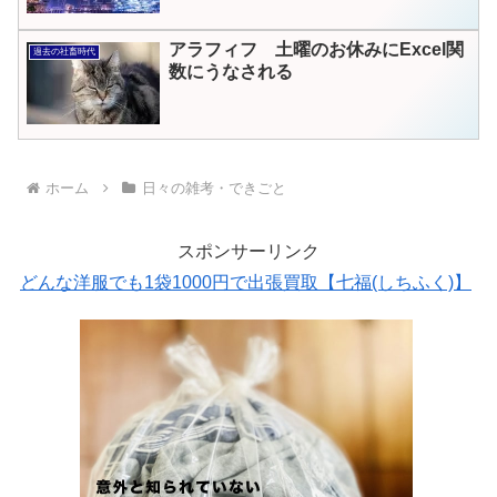
結果
アラフィフ 土曜のお休みにExcel関
過去の社畜時代
数にうなされる
ホーム
日々の雑考・できごと
スポンサーリンク
どんな洋服でも1袋1000円で出張買取【七福(しちふく)】