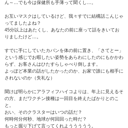
ん～…でも今は保健所も手薄って聞くし…。
お互いマスクはしているけど、我々すでに結構話こんじゃ
ってましたよね？
45分以上はあたくし、あなたの前に座って話をきいてお
りましたけど…。
すでに手にしていたカバンを体の前に置き、「さてとー」
という感じでお暇したい姿勢をあらわにしたのにもかかわ
らず、お客さんはひたすらしゃべり倒します。
よっぽど本業の話がしたかったのか、お家で誰にも相手に
されないのか（失礼な）
聞けば明らかにアラフィフハイコよりは、年上に見えるそ
の方、まだワクチン接種は一回目を終えたばかりとのこ
と。
おい、そのクラスターはいつの話だ？
何時何分何秒、地球が何回回った時だ？
もっと掘り下げて言ってくれよううううう。