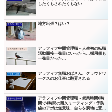
したくもされたくもない
地方出張？はい？
過去の社畜時代
アラフィフ中間管理職～人生初の転職
日々の雑考・できごと
活動面接一発目にいったら…採用側も
一発目だった…
アラフィフ無職おばさん、クラウドワ
お仕事・副業
ークスのお仕事に翻弄される
アラフィフ中間管理職～就業時間6時
過去の社畜時代
間で4時間の耐久ミーティング・予防
線のアポは無意味、自らを窮地に置く