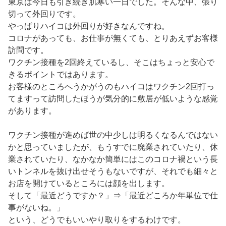
東京は今日も引き続き肌寒い一日でした。そんな中、張り
切って外回りです。
やっぱりハイコは外回りが好きなんですね。
コロナがあっても、お仕事が無くても、とりあえずお客様
訪問です。
ワクチン接種を2回終えているし、そこはちょっと安心で
きるポイントではあります。
お客様のところへうかがうのもハイコはワクチン2回打っ
てますって訪問したほうが気分的に敷居が低いような感覚
があります。
ワクチン接種が進めば世の中少しは明るくなるんではない
かと思っていましたが、もうすでに廃業されていたり、休
業されていたり、なかなか簡単にはこのコロナ禍という長
いトンネルを抜け出せそうもないですが、それでも細々と
お店を開けているところには顔を出します。
そして「最近どうですか？」⇒「最近どころか年単位で仕
事がないね。」
という、どうでもいいやり取りをするわけです。