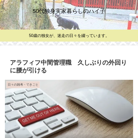
50代独身実家暮らしのハイ子
50歳の独女が、迷走の日々を綴っています。
アラフィフ中間管理職 久しぶりの外回り
に腰が引ける
日々の雑考・できごと