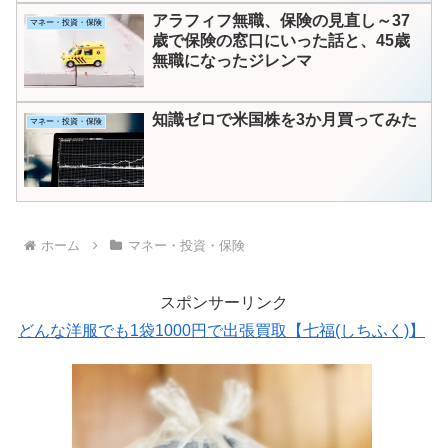
アラフィフ無職、保険の見直し～37
マネー・投資・保険
歳で保険の窓口にいった話と、45歳
無職になったジレンマ
知識ゼロで米国株を3か月買ってみた
マネー・投資・保険
ホーム
マネー・投資・保険
スポンサーリンク
どんな洋服でも1袋1000円で出張買取【七福(しちふく)】