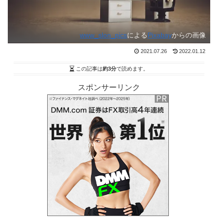
www_slon_pics
による
Pixabay
からの画像
2021.07.26
2022.01.12
この記事は
約3分
で読めます。
スポンサーリンク