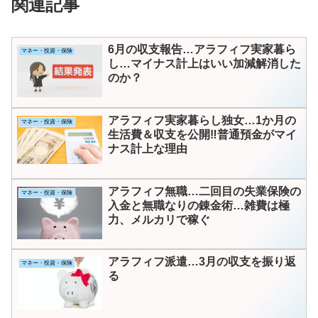
関連記事
6月の収支報告…アラフィフ実家暮ら
マネー・投資・保険
し…マイナス計上はいい加減解消した
のか？
アラフィフ実家暮らし独女…1か月の
マネー・投資・保険
生活費＆収支を公開‼普通預金がマイ
ナス計上な理由
アラフィフ無職…二回目の失業保険の
マネー・投資・保険
入金と無職なりの錬金術…雑費は極
力、メルカリで稼ぐ
アラフィフ派遣…3月の収支を振り返
マネー・投資・保険
る