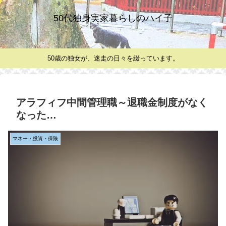
50代独身実家暮らしのハイ子
50歳の独女が、迷走の日々を綴っています。
アラフィフ中間管理職～退職金制度がなく
なった…
マネー・投資・保険