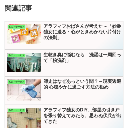
関連記事
アラフィフおばさんが考えた～「妙齢
もの・サービス
独女に送る・心がときめかない片付け
の法則」
生乾き臭に悩むなら…洗濯は一周回っ
もの・サービス
て「粉洗剤」
師走はなぜあっという間？～現実逃避
もの・サービス
的 心穏やかに過ごす方法の勧め
アラフィフ独女のDIY…部屋の引き戸
もの・サービス
を張り替えてみたら、思わぬ伏兵が出
てきた