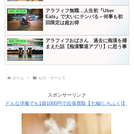
アラフィフ無職…人生初『Uber
もの・サービス
Eats』で大いにテンパる～何事も初
回限定は超お得
アラフィフおばさん 過去に痴漢を捕
もの・サービス
まえた話【痴漢撃退アプリ】に思う事
ホーム
もの・サービス
スポンサーリンク
どんな洋服でも1袋1000円で出張買取【七福(しちふく)】