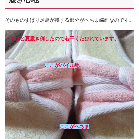
そのものずばり足裏が接する部分がへちま繊維なのです。
※
ひと夏履き倒したので若干くたびれています。
ここがパイル地
ここがへちま