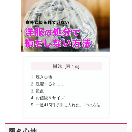
目次
履き心地
洗濯すると……
難点
お値段＆サイズ
一足415円で手に入れた、その方法
履き心地