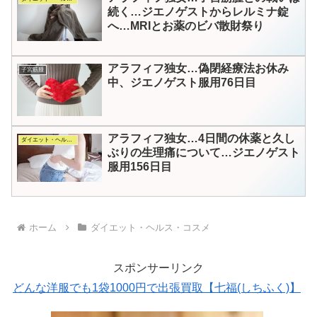
続く…ジエノゲストからレルミナ錠
へ…MRIとお薬のビバ散財祭り
アラフィフ独女…偽閉経療法お休み
子宮筋腫
中、ジエノゲスト服用76日目
アラフィフ独女…4日間の休薬と久し
ダイエット・ヘルス・コスメ
ぶりの生理痛について…ジエノゲスト
服用156日目
ホーム
ダイエット・ヘルス・コスメ
スポンサーリンク
どんな洋服でも1袋1000円で出張買取【七福(しちふく)】