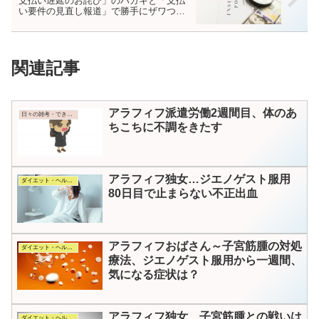
支払い遅延のお詫び」のハガキと「支払
い要件の見直し報道」で勝手にザワつい
てみた
関連記事
アラフィフ派遣労働2週間目、体のあ
日々の雑考・できごと
ちこちに不調をきたす
アラフィフ独女…ジエノゲスト服用
ダイエット・ヘルス・コスメ
80日目で止まらない不正出血
アラフィフおばさん～子宮筋腫の対処
ダイエット・ヘルス・コスメ
療法、ジエノゲスト服用から一週間、
気になる症状は？
アラフィフ独女…子宮筋腫との戦いは
ダイエット・ヘルス・コスメ