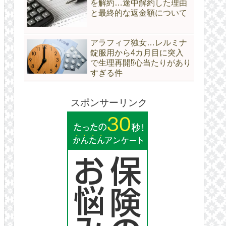
を解約…途中解約した理由
と最終的な返金額について
アラフィフ独女…レルミナ
錠服用から4カ月目に突入
で生理再開⁉心当たりがあり
すぎる件
スポンサーリンク