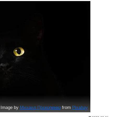
Image by
Михаил Прокопенко
from
Pixabay