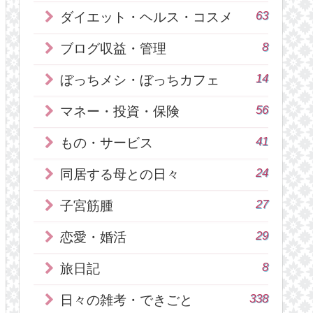
63
ダイエット・ヘルス・コスメ
8
ブログ収益・管理
14
ぼっちメシ・ぼっちカフェ
56
マネー・投資・保険
41
もの・サービス
24
同居する母との日々
27
子宮筋腫
29
恋愛・婚活
8
旅日記
338
日々の雑考・できごと