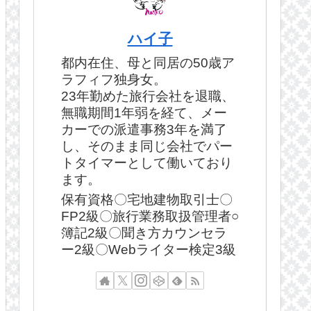
ハイ子
都内在住、母と同居の50歳ア
ラフィフ独身女。
23年勤めた旅行会社を退職、
無職期間1年弱を経て、メー
カーでの派遣事務3年を満了
し、そのまま同じ会社でパー
トタイマーとして働いており
ます。
保有資格〇宅地建物取引士〇
FP2級〇旅行業務取扱管理者○
簿記2級〇聞き方カウンセラ
ー2級〇Webライター検定3級