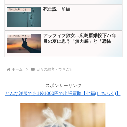
死亡説 前編
日々の雑考・できごと
アラフィフ独女…広島原爆投下77年
日々の雑考・できごと
目の夏に思う「無力感」と「恐怖」
ホーム
日々の雑考・できごと
スポンサーリンク
どんな洋服でも1袋1000円で出張買取【七福(しちふく)】