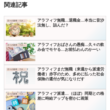
関連記事
アラフィフ無職…退職金…本当に音沙
日々の雑考・できごと
汰無し、詰んだ？
アラフィフおばさんの愚痴…久々の飲
日々の雑考・できごと
み会でモヤる…お前払わんのかーい
アラフィフまだ無職（来週から派遣労
日々の雑考・できごと
働者）赤字のため、多めに払った社会
保険の還付が気になりだす
アラフィフ派遣…（ほぼ）同期との格
日々の雑考・できごと
差に時給アップを密かに画策