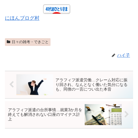
にほんブログ村
日々の雑考・できごと
ハイ子
アラフィフ派遣労働…クレーム対応に振
り回され、なんとなく働いた気分になる
も、同僚の一言につい出た本音
アラフィフ派遣の台所事情…就業3か月を
終えても解消されない口座のマイナス計
上