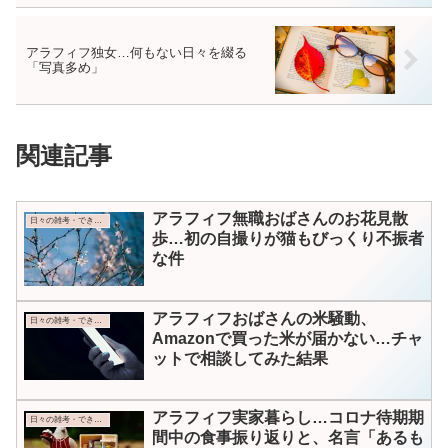
アラフィフ独女…何もない日々を綴る
「写真多め」
関連記事
アラフィフ無職おばさんのお花見散
日々の雑考・できごと
歩…初の自撮りが猫もびっくり不振者
な件
アラフィフおばさんの米騒動、
日々の雑考・できごと
Amazonで買った米が届かない…チャ
ットで相談してみた結果
アラフィフ実家暮らし…コロナ待期期
日々の雑考・できごと
間中の食事振り返りと、名言「あるも