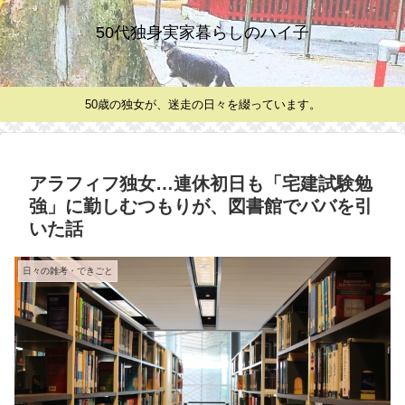
50代独身実家暮らしのハイ子
50歳の独女が、迷走の日々を綴っています。
アラフィフ独女…連休初日も「宅建試験勉
強」に勤しむつもりが、図書館でババを引
いた話
日々の雑考・できごと