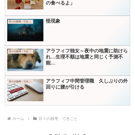
の食べるよ」
怪現象
日々の雑考・できごと
アラフィフ独女～夜中の地震に助けら
日々の雑考・できごと
れ…生理不順は地震と同じく予測不
能…
アラフィフ中間管理職 久しぶりの外
日々の雑考・できごと
回りに腰が引ける
ホーム
日々の雑考・できごと