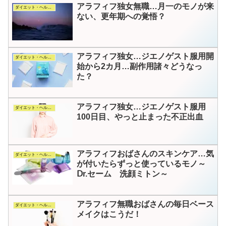
アラフィフ独女無職…月一のモノが来
ダイエット・ヘルス・コスメ
ない、更年期への覚悟？
アラフィフ独女…ジエノゲスト服用開
ダイエット・ヘルス・コスメ
始から2カ月…副作用諸々どうなっ
た？
アラフィフ独女…ジエノゲスト服用
ダイエット・ヘルス・コスメ
100日目、やっと止まった不正出血
アラフィフおばさんのスキンケア…気
ダイエット・ヘルス・コスメ
が付いたらずっと使っているモノ～
Ⅾr.セーム 洗顔ミトン～
アラフィフ無職おばさんの毎日ベース
ダイエット・ヘルス・コスメ
メイクはこうだ！