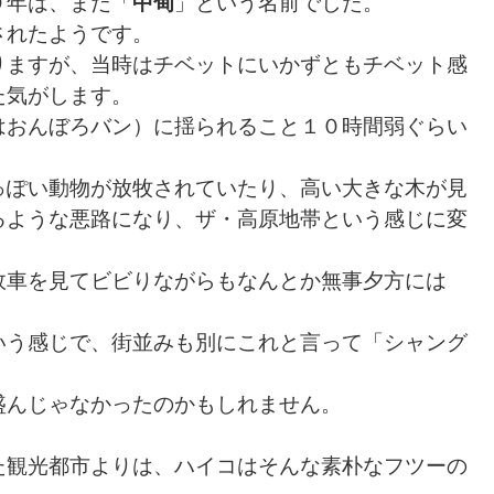
９年は、まだ「
中甸
」という名前でした。
されたようです。
りますが、当時はチベットにいかずともチベット感
た気がします。
はおんぼろバン）に揺られること１０時間弱ぐらい
っぽい動物が放牧されていたり、高い大きな木が見
るような悪路になり、ザ・高原地帯という感じに変
故車を見てビビりながらもなんとか無事夕方には
いう感じで、街並みも別にこれと言って「シャング
盛んじゃなかったのかもしれません。
た観光都市よりは、ハイコはそんな素朴なフツーの