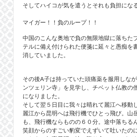
そしてハイコが気を遣うとそれも負担にな
マイガー！！負のループ！！
中国のこんな奥地で負の無限地獄に落ちた
テルに備え付けられた便箋に延々と愚痴を
消していました。
その後A子は持っていた頭痛薬を服用しなが
ンツェリン寺」を見学し、チベット仏教の
になりました。
そして翌５日目に我々は晴れて麗江へ移動
麗江から昆明へは飛行機でひとっ飛び。山
も、飛行機ならものの６０分。途中落ちる
笑顔からのすごい豹変でえずいて吐いたの