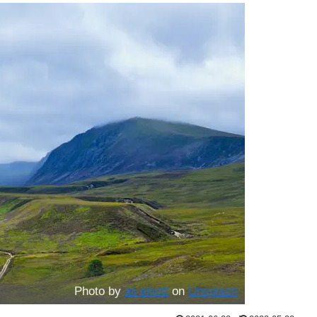
Photo by
ali elliott
on
Unsplash