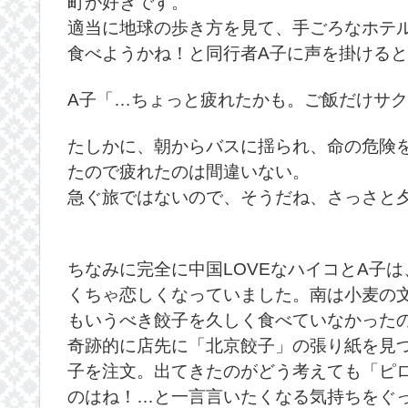
町が好きです。
適当に地球の歩き方を見て、手ごろなホテ
食べようかね！と同行者A子に声を掛ける
A子「…ちょっと疲れたかも。ご飯だけサ
たしかに、朝からバスに揺られ、命の危険
たので疲れたのは間違いない。
急ぐ旅ではないので、そうだね、さっさと
ちなみに完全に中国LOVEなハイコとA子
くちゃ恋しくなっていました。南は小麦の
もいうべき餃子を久しく食べていなかった
奇跡的に店先に「北京餃子」の張り紙を見
子を注文。出てきたのがどう考えても「ピ
のはね！…と一言言いたくなる気持ちをぐ