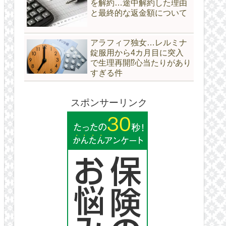
を解約…途中解約した理由
と最終的な返金額について
アラフィフ独女…レルミナ
錠服用から4カ月目に突入
で生理再開⁉心当たりがあり
すぎる件
スポンサーリンク