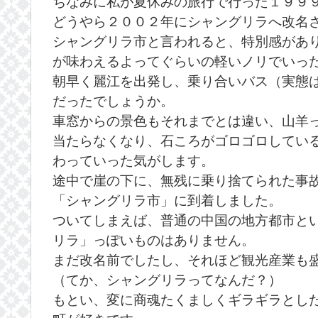
ちなみに私が夏休みの旅行で行った１９９
どうやら２００２年にシャングリラへ改名
シャングリラ市と言われると、特別感があ
が味わえるよってぐらいの軽いノリでいっ
朝早く麗江を出発し、乗り合いバス（実態
だったでしょうか。
車窓からの景色もそれまでとは違い、山羊
当たらなくなり、石ころがゴロゴロしてい
わっていった気がします。
途中で崖の下に、無残に乗り捨てられた事
「シャングリラ市」に到着しました。
ついてしまえば、普通の中国の地方都市と
リラ」っぽいものはありません。
まだ改名前でしたし、それほど観光産業も
（てか、シャングリラってなんだ？）
もとい、変に商魂たくましくギラギラとし