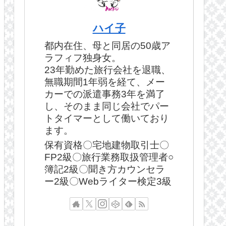
ハイ子
都内在住、母と同居の50歳ア
ラフィフ独身女。
23年勤めた旅行会社を退職、
無職期間1年弱を経て、メー
カーでの派遣事務3年を満了
し、そのまま同じ会社でパー
トタイマーとして働いており
ます。
保有資格〇宅地建物取引士〇
FP2級〇旅行業務取扱管理者○
簿記2級〇聞き方カウンセラ
ー2級〇Webライター検定3級