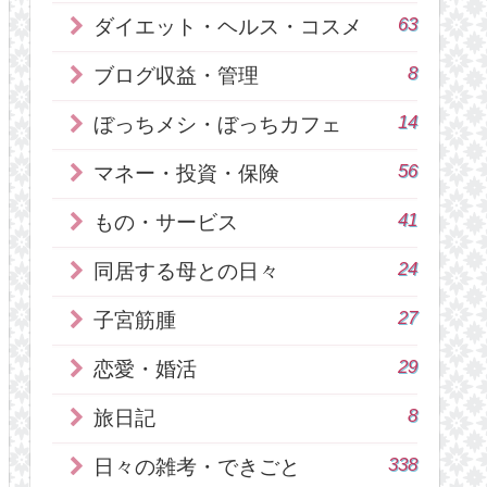
63
ダイエット・ヘルス・コスメ
8
ブログ収益・管理
14
ぼっちメシ・ぼっちカフェ
56
マネー・投資・保険
41
もの・サービス
24
同居する母との日々
27
子宮筋腫
29
恋愛・婚活
8
旅日記
338
日々の雑考・できごと