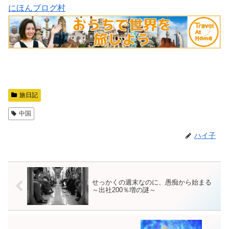
にほんブログ村
旅日記
中国
ハイ子
せっかくの週末なのに、愚痴から始まる
～出社200％増の謎～