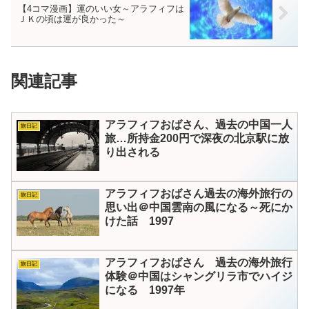
【4コマ漫画】運のいい女～アラフィフは
ＪＫの頃は運が良かった～
関連記事
アラフィフおばさん、過去の中国一人
旅日記
旅…所持金200円で深夜の北京駅に放
り出される
アラフィフおばさん過去の海外旅行の
旅日記
思い出＠中国雲南の風になる～死にか
けた話 1997
アラフィフおばさん 過去の海外旅行
旅日記
体験＠中国はシャングリラ市でハイジ
になる 1997年