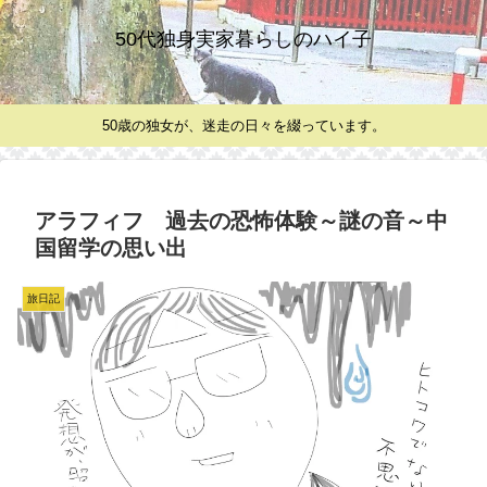
50代独身実家暮らしのハイ子
50歳の独女が、迷走の日々を綴っています。
アラフィフ 過去の恐怖体験～謎の音～中
国留学の思い出
旅日記