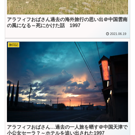
アラフィフおばさん過去の海外旅行の思い出＠中国雲南
の風になる～死にかけた話 1997
2021.06.19
旅日記
アラフィフおばさん…過去の一人旅を晒す＠中国天津で
小公女セーラ？～ホテルを追い出された1997