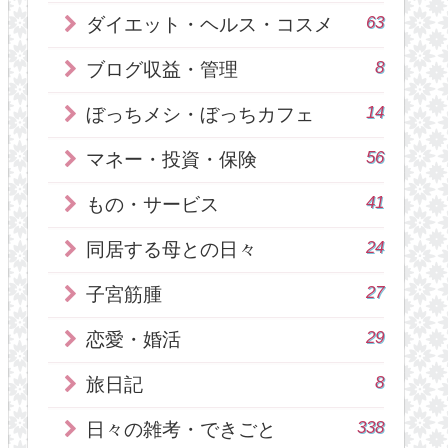
63
ダイエット・ヘルス・コスメ
8
ブログ収益・管理
14
ぼっちメシ・ぼっちカフェ
56
マネー・投資・保険
41
もの・サービス
24
同居する母との日々
27
子宮筋腫
29
恋愛・婚活
8
旅日記
338
日々の雑考・できごと