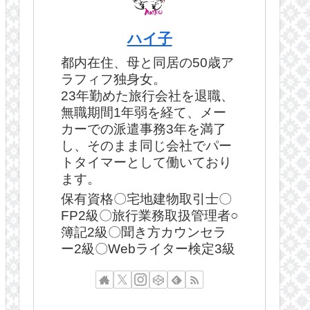
ハイ子
都内在住、母と同居の50歳ア
ラフィフ独身女。
23年勤めた旅行会社を退職、
無職期間1年弱を経て、メー
カーでの派遣事務3年を満了
し、そのまま同じ会社でパー
トタイマーとして働いており
ます。
保有資格〇宅地建物取引士〇
FP2級〇旅行業務取扱管理者○
簿記2級〇聞き方カウンセラ
ー2級〇Webライター検定3級