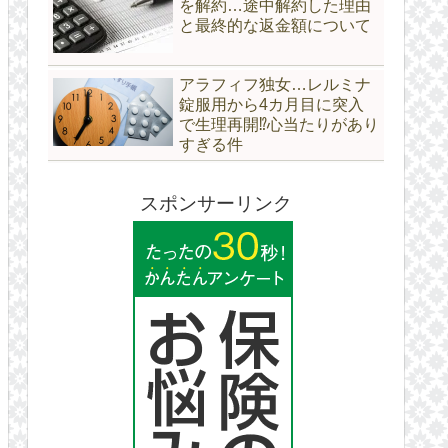
を解約…途中解約した理由
と最終的な返金額について
アラフィフ独女…レルミナ
錠服用から4カ月目に突入
で生理再開⁉心当たりがあり
すぎる件
スポンサーリンク