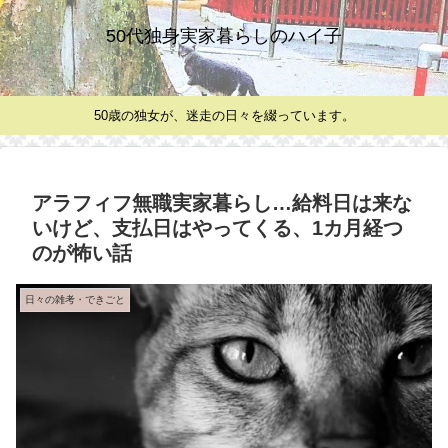
50代独身実家暮らしのハイ子
50歳の独女が、迷走の日々を綴っています。
アラフィフ無職実家暮らし…給料日は来な
いけど、支払日はやってくる、1カ月経つ
のが怖い話
日々の雑考・できごと