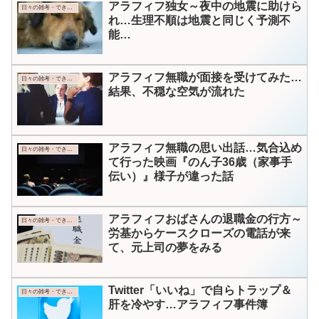
アラフィフ独女～夜中の地震に助けら
日々の雑考・できごと
れ…生理不順は地震と同じく予測不
能…
アラフィフ無職が面接を受けてみた…
日々の雑考・できごと
結果、不穏な空気が流れた
アラフィフ無職の思い出話…気合込め
日々の雑考・できごと
て行った映画『のん子36歳（家事手
伝い）』様子が違った話
アラフィフおばさんの退職金の行方～
日々の雑考・できごと
労基からケースクローズの電話が来
て、元上司の夢をみる
Twitter「いいね」で自らトラップ＆
日々の雑考・できごと
肝を冷やす…アラフィフ事件簿