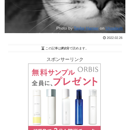
Photo by
Taylor Harper
on
Unsplash
2022.02.26
この記事は
約2分
で読めます。
スポンサーリンク