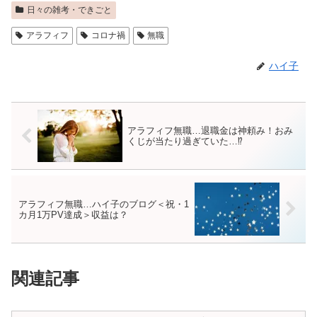
日々の雑考・できごと
アラフィフ
コロナ禍
無職
ハイ子
アラフィフ無職…退職金は神頼み！おみ
くじが当たり過ぎていた…⁉
アラフィフ無職…ハイ子のブログ＜祝・1
カ月1万PV達成＞収益は？
関連記事