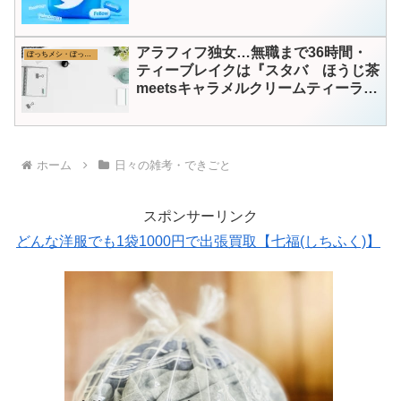
アラフィフ独女…無職まで36時間・
ぼっちメシ・ぼっちカフェ
ティーブレイクは『スタバ ほうじ茶
meetsキャラメルクリームティーラ
テ』
ホーム
日々の雑考・できごと
スポンサーリンク
どんな洋服でも1袋1000円で出張買取【七福(しちふく)】