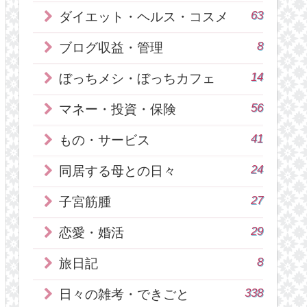
63
ダイエット・ヘルス・コスメ
8
ブログ収益・管理
14
ぼっちメシ・ぼっちカフェ
56
マネー・投資・保険
41
もの・サービス
24
同居する母との日々
27
子宮筋腫
29
恋愛・婚活
8
旅日記
338
日々の雑考・できごと