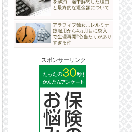
を解約…途中解約した理由
と最終的な返金額について
アラフィフ独女…レルミナ
錠服用から4カ月目に突入
で生理再開⁉心当たりがあり
すぎる件
スポンサーリンク