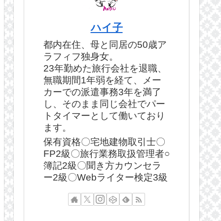
ハイ子
都内在住、母と同居の50歳ア
ラフィフ独身女。
23年勤めた旅行会社を退職、
無職期間1年弱を経て、メー
カーでの派遣事務3年を満了
し、そのまま同じ会社でパー
トタイマーとして働いており
ます。
保有資格〇宅地建物取引士〇
FP2級〇旅行業務取扱管理者○
簿記2級〇聞き方カウンセラ
ー2級〇Webライター検定3級