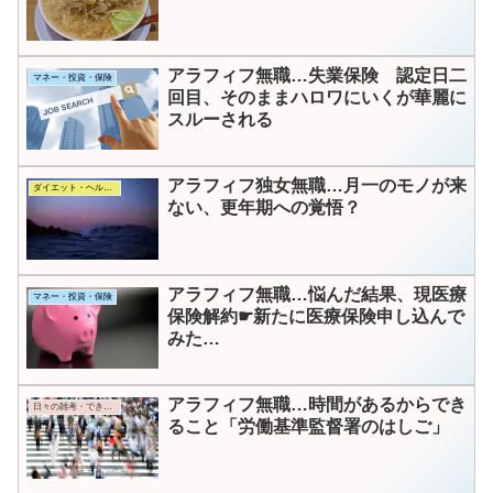
アラフィフ無職…失業保険 認定日二
マネー・投資・保険
回目、そのままハロワにいくが華麗に
スルーされる
アラフィフ独女無職…月一のモノが来
ダイエット・ヘルス・コスメ
ない、更年期への覚悟？
アラフィフ無職…悩んだ結果、現医療
マネー・投資・保険
保険解約☛新たに医療保険申し込んで
みた…
アラフィフ無職…時間があるからでき
日々の雑考・できごと
ること「労働基準監督署のはしご」