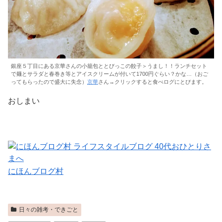
銀座５丁目にある京華さんの小籠包ととびっこの餃子＞うまし！！ランチセット
で麺とサラダと春巻き等とアイスクリームが付いて1700円ぐらい？かな…（おご
ってもらったので盛大に失念）
京華
さん→クリックすると食べログにとびます。
おしまい
にほんブログ村
日々の雑考・できごと