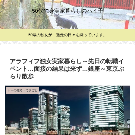
50代独身実家暮らしのハイ子
50歳の独女が、迷走の日々を綴っています。
アラフィフ独女実家暮らし～先日の転職イ
ベント…面接の結果は来ず…銀座～東京ぶ
らり散歩
日々の雑考・できごと