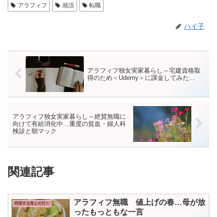
アラフィフ
就活
転職
ハイ子
アラフィフ独女実家暮らし～宅建資格取
得のため＜Udemy＞に課金してみた…
アラフィフ独女実家暮らし～絶賛無職に
向けて有給消化中…重度の貧血・婦人科
検診と朝マック
関連記事
アラフィフ無職 値上げの春…母が放
同居する母との日々
ったもっともな一言