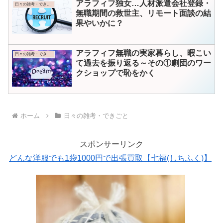
アラフィフ独女…人材派遣会社登録・
日々の雑考・できごと
無職期間の救世主、リモート面談の結
果やいかに？
アラフィフ無職の実家暮らし、暇こい
日々の雑考・できごと
て過去を振り返る～その①劇団のワー
クショップで恥をかく
ホーム
日々の雑考・できごと
スポンサーリンク
どんな洋服でも1袋1000円で出張買取【七福(しちふく)】