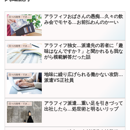
アラフィフおばさんの愚痴…久々の飲
日々の雑考・できごと
み会でモヤる…お前払わんのかーい
アラフィフ独女…派遣先の若者に「趣
日々の雑考・できごと
味はなんですか？」と聞かれるも我な
がら模範解答だった話
地味に繰り広げられる働かない攻防…
日々の雑考・できごと
派遣VS正社員
アラフィフ派遣…重い足を引きづって
日々の雑考・できごと
出社したら…処世術と明るいリップ