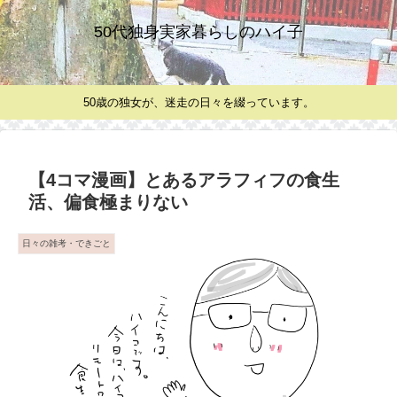
50代独身実家暮らしのハイ子
50歳の独女が、迷走の日々を綴っています。
【4コマ漫画】とあるアラフィフの食生
活、偏食極まりない
日々の雑考・できごと