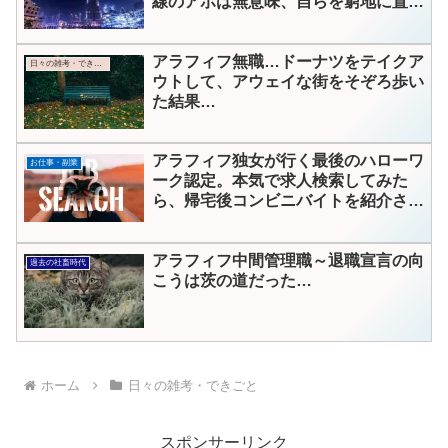
線のアポは無意味、自らを窮地に置く
結果
アラフィフ無職…ドーナツをテイクア
日々の雑考・できごと
ウトして、アウェイな街をそぞろ歩い
た結果…
アラフィフ独女が行く最後のハローワ
お仕事・副業
ーク認定。本気で求人検索してみた
ら、帰宅後コンビニバイトを紹介され
る
アラフィフ中間管理職～退職宣言の向
過去の社畜時代
こうは茨の道だった…
ホーム
日々の雑考・できごと
スポンサーリンク