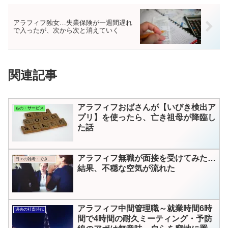
アラフィフ独女…失業保険が一週間遅れ
で入ったが、次から次と消えていく
関連記事
アラフィフおばさんが【いびき検出ア
もの・サービス
プリ】を使ったら、亡き祖母が降臨し
た話
アラフィフ無職が面接を受けてみた…
日々の雑考・できごと
結果、不穏な空気が流れた
アラフィフ中間管理職～就業時間6時
過去の社畜時代
間で4時間の耐久ミーティング・予防