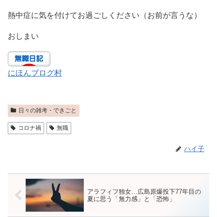
熱中症に気を付けてお過ごしください（お前が言うな）
おしまい
にほんブログ村
日々の雑考・できごと
コロナ禍
無職
ハイ子
アラフィフ独女…広島原爆投下77年目の
夏に思う「無力感」と「恐怖」