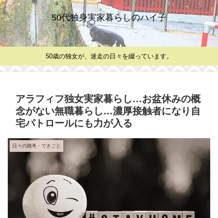
50代独身実家暮らしのハイ子
50歳の独女が、迷走の日々を綴っています。
アラフィフ独女実家暮らし…お盆休みの概
念がない無職暮らし…濃厚接触者になり自
宅パトロールにも力が入る
日々の雑考・できごと