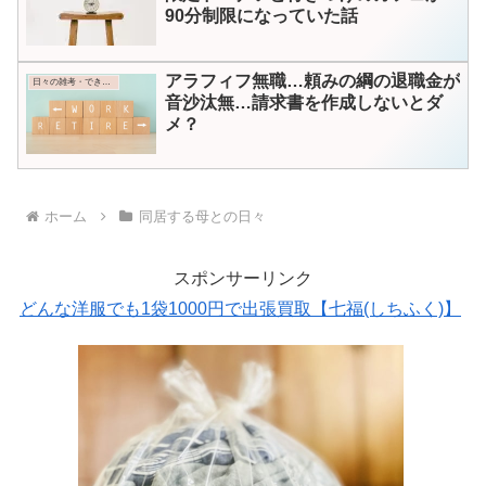
90分制限になっていた話
アラフィフ無職…頼みの綱の退職金が
日々の雑考・できごと
音沙汰無…請求書を作成しないとダ
メ？
ホーム
同居する母との日々
スポンサーリンク
どんな洋服でも1袋1000円で出張買取【七福(しちふく)】