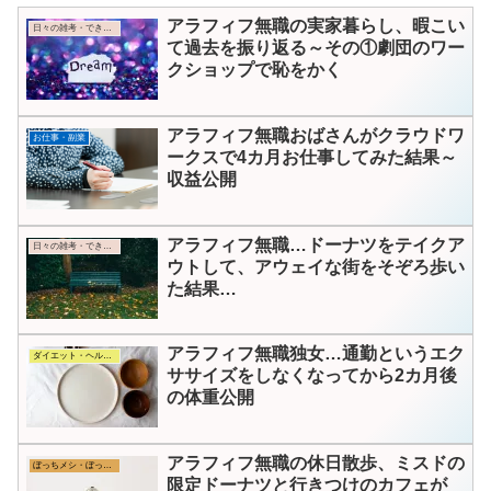
アラフィフ無職の実家暮らし、暇こい
日々の雑考・できごと
て過去を振り返る～その①劇団のワー
クショップで恥をかく
アラフィフ無職おばさんがクラウドワ
お仕事・副業
ークスで4カ月お仕事してみた結果～
収益公開
アラフィフ無職…ドーナツをテイクア
日々の雑考・できごと
ウトして、アウェイな街をそぞろ歩い
た結果…
アラフィフ無職独女…通勤というエク
ダイエット・ヘルス・コスメ
ササイズをしなくなってから2カ月後
の体重公開
アラフィフ無職の休日散歩、ミスドの
ぼっちメシ・ぼっちカフェ
限定ドーナツと行きつけのカフェが