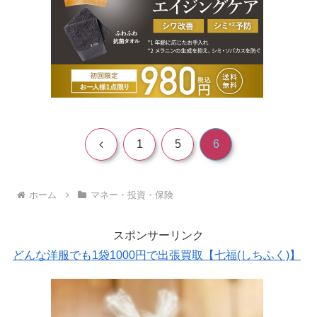
前
1
5
6
へ
ホーム
マネー・投資・保険
スポンサーリンク
どんな洋服でも1袋1000円で出張買取【七福(しちふく)】