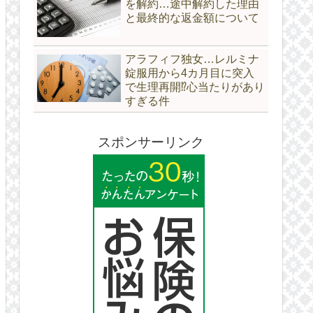
を解約…途中解約した理由
と最終的な返金額について
アラフィフ独女…レルミナ
錠服用から4カ月目に突入
で生理再開⁉心当たりがあり
すぎる件
スポンサーリンク