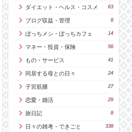
63
ダイエット・ヘルス・コスメ
8
ブログ収益・管理
14
ぼっちメシ・ぼっちカフェ
56
マネー・投資・保険
41
もの・サービス
24
同居する母との日々
27
子宮筋腫
29
恋愛・婚活
8
旅日記
338
日々の雑考・できごと