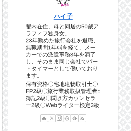
ハイ子
都内在住、母と同居の50歳ア
ラフィフ独身女。
23年勤めた旅行会社を退職、
無職期間1年弱を経て、メー
カーでの派遣事務3年を満了
し、そのまま同じ会社でパー
トタイマーとして働いており
ます。
保有資格〇宅地建物取引士〇
FP2級〇旅行業務取扱管理者○
簿記2級〇聞き方カウンセラ
ー2級〇Webライター検定3級