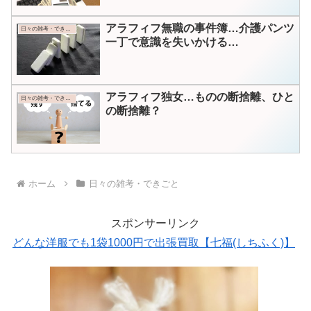
アラフィフ無職の事件簿…介護パンツ
日々の雑考・できごと
一丁で意識を失いかける…
アラフィフ独女…ものの断捨離、ひと
日々の雑考・できごと
の断捨離？
ホーム
日々の雑考・できごと
スポンサーリンク
どんな洋服でも1袋1000円で出張買取【七福(しちふく)】