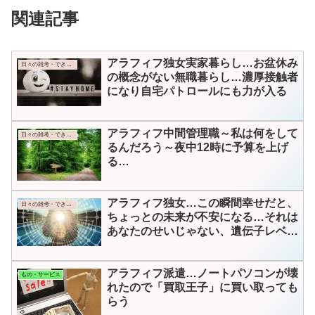
関連記事
アラフィフ独女実家暮らし…お盆休み
日々の雑考・できごと
の概念がない無職暮らし…濃厚接触者
になり自宅パトロールにも力が入る
アラフィフ中間管理職～私は何をして
日々の雑考・できごと
るんだろう～夜中12時に予算を上げ
る…
アラフィフ独女…この瞬間幸せだと、
日々の雑考・できごと
ちょっとの未来が不安になる…それは
あなたのせいじゃない、遺伝子レベル
の「脳のくせ」にあった？
アラフィフ派遣…ノートパソコンが壊
もの・サービス
れたので「買取王子」に買い取っても
らう