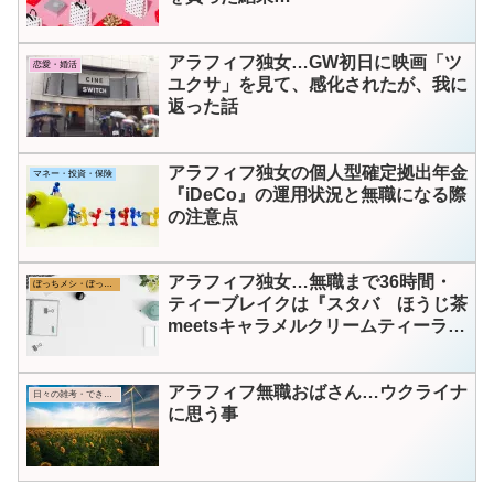
アラフィフ独女…GW初日に映画「ツ
恋愛・婚活
ユクサ」を見て、感化されたが、我に
返った話
アラフィフ独女の個人型確定拠出年金
マネー・投資・保険
『iDeCo』の運用状況と無職になる際
の注意点
アラフィフ独女…無職まで36時間・
ぼっちメシ・ぼっちカフェ
ティーブレイクは『スタバ ほうじ茶
meetsキャラメルクリームティーラ
テ』
アラフィフ無職おばさん…ウクライナ
日々の雑考・できごと
に思う事