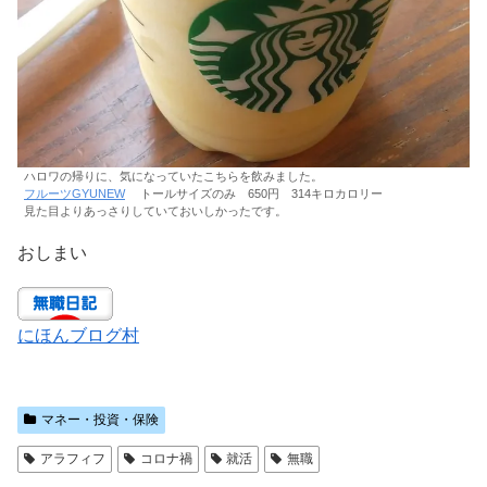
ハロワの帰りに、気になっていたこちらを飲みました。
フルーツGYUNEW
トールサイズのみ 650円 314キロカロリー
見た目よりあっさりしていておいしかったです。
おしまい
にほんブログ村
マネー・投資・保険
アラフィフ
コロナ禍
就活
無職