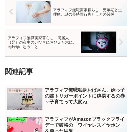
アラフィフ無職実家暮らし…更年期と生
理痛、謎の長時間行脚と母との関係
アラフィフ無職実家暮らし…同居人
（兄）の夜中のいびきにおびえた末に、
高齢母に思うこと
関連記事
アラフィフ無職独身おばさん、姪っ子
日々の雑考・できごと
の謎トリガーポイントに辟易するの巻
～子育てって大変ね
アラフィフがAmazonブラックフライ
もの・サービス
デーで破格の「ワイヤレスイヤホン」
を買った結果…