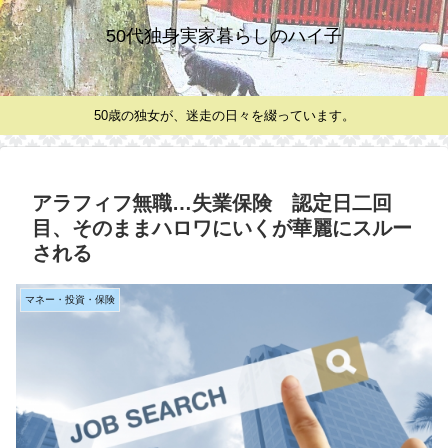
50代独身実家暮らしのハイ子
50歳の独女が、迷走の日々を綴っています。
アラフィフ無職…失業保険 認定日二回
目、そのままハロワにいくが華麗にスルー
される
マネー・投資・保険