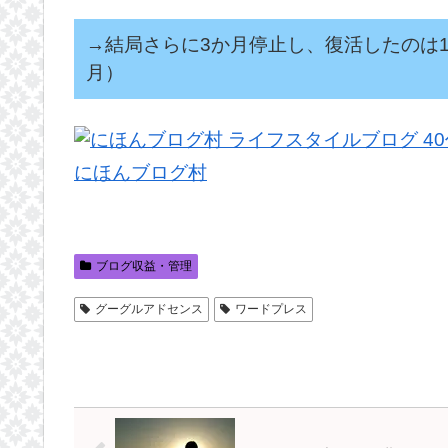
→結局さらに3か月停止し、復活したのは12
月）
にほんブログ村
ブログ収益・管理
グーグルアドセンス
ワードプレス