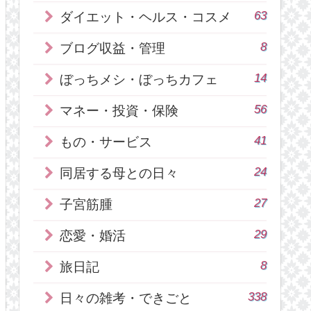
63
ダイエット・ヘルス・コスメ
8
ブログ収益・管理
14
ぼっちメシ・ぼっちカフェ
56
マネー・投資・保険
41
もの・サービス
24
同居する母との日々
27
子宮筋腫
29
恋愛・婚活
8
旅日記
338
日々の雑考・できごと