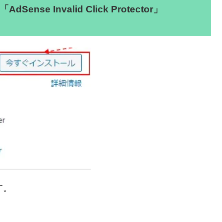
「AdSense Invalid Click Protector」
す。