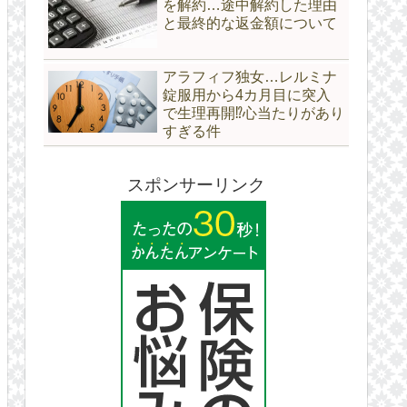
を解約…途中解約した理由
と最終的な返金額について
アラフィフ独女…レルミナ
錠服用から4カ月目に突入
で生理再開⁉心当たりがあり
すぎる件
スポンサーリンク