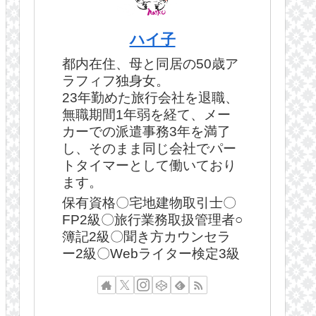
ハイ子
都内在住、母と同居の50歳ア
ラフィフ独身女。
23年勤めた旅行会社を退職、
無職期間1年弱を経て、メー
カーでの派遣事務3年を満了
し、そのまま同じ会社でパー
トタイマーとして働いており
ます。
保有資格〇宅地建物取引士〇
FP2級〇旅行業務取扱管理者○
簿記2級〇聞き方カウンセラ
ー2級〇Webライター検定3級