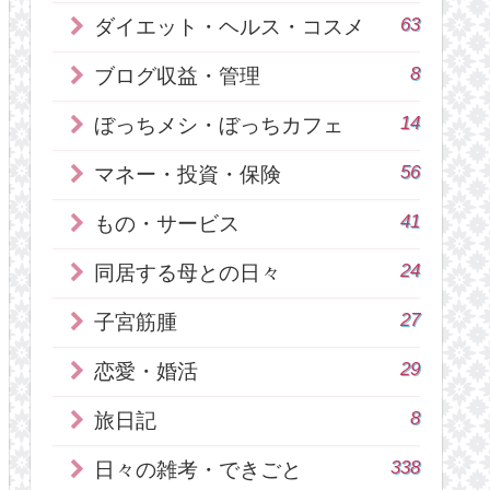
63
ダイエット・ヘルス・コスメ
8
ブログ収益・管理
14
ぼっちメシ・ぼっちカフェ
56
マネー・投資・保険
41
もの・サービス
24
同居する母との日々
27
子宮筋腫
29
恋愛・婚活
8
旅日記
338
日々の雑考・できごと