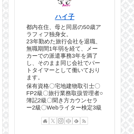
ハイ子
都内在住、母と同居の50歳ア
ラフィフ独身女。
23年勤めた旅行会社を退職、
無職期間1年弱を経て、メー
カーでの派遣事務3年を満了
し、そのまま同じ会社でパー
トタイマーとして働いており
ます。
保有資格〇宅地建物取引士〇
FP2級〇旅行業務取扱管理者○
簿記2級〇聞き方カウンセラ
ー2級〇Webライター検定3級