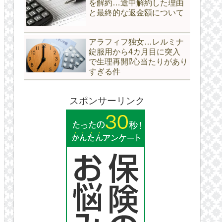
を解約…途中解約した理由
と最終的な返金額について
アラフィフ独女…レルミナ
錠服用から4カ月目に突入
で生理再開⁉心当たりがあり
すぎる件
スポンサーリンク